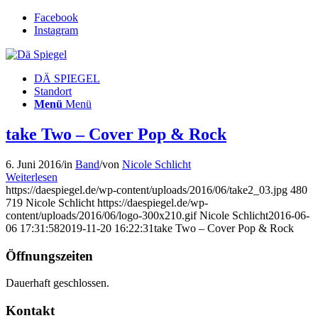
Facebook
Instagram
DÄ SPIEGEL
Standort
Menü
Menü
take Two – Cover Pop & Rock
6. Juni 2016
/
in
Band
/
von
Nicole Schlicht
Weiterlesen
https://daespiegel.de/wp-content/uploads/2016/06/take2_03.jpg
480
719
Nicole Schlicht
https://daespiegel.de/wp-
content/uploads/2016/06/logo-300x210.gif
Nicole Schlicht
2016-06-
06 17:31:58
2019-11-20 16:22:31
take Two – Cover Pop & Rock
Öffnungszeiten
Dauerhaft geschlossen.
Kontakt