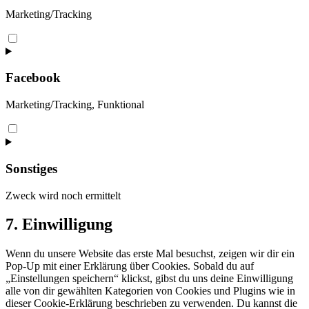
Marketing/Tracking
Consent
to
service
google-
Facebook
maps
Marketing/Tracking, Funktional
Consent
to
service
facebook
Sonstiges
Zweck wird noch ermittelt
Consent
7. Einwilligung
to
service
Wenn du unsere Website das erste Mal besuchst, zeigen wir dir ein
sonstiges
Pop-Up mit einer Erklärung über Cookies. Sobald du auf
„Einstellungen speichern“ klickst, gibst du uns deine Einwilligung
alle von dir gewählten Kategorien von Cookies und Plugins wie in
dieser Cookie-Erklärung beschrieben zu verwenden. Du kannst die