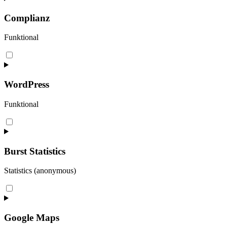
Complianz
Funktional
Consent
to
service
complianz
WordPress
Funktional
Consent
to
service
wordpress
Burst Statistics
Statistics (anonymous)
Consent
to
service
burst-
Google Maps
statistics