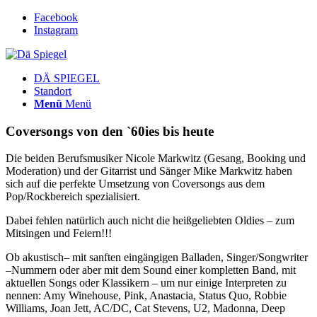
Facebook
Instagram
DÄ SPIEGEL
Standort
Menü
Menü
Coversongs von den `60ies bis heute
Die beiden Berufsmusiker Nicole Markwitz (Gesang, Booking und
Moderation) und der Gitarrist und Sänger Mike Markwitz haben
sich auf die perfekte Umsetzung von Coversongs aus dem
Pop/Rockbereich spezialisiert.
Dabei fehlen natürlich auch nicht die heißgeliebten Oldies – zum
Mitsingen und Feiern!!!
Ob akustisch– mit sanften eingängigen Balladen, Singer/Songwriter
–Nummern oder aber mit dem Sound einer kompletten Band, mit
aktuellen Songs oder Klassikern – um nur einige Interpreten zu
nennen: Amy Winehouse, Pink, Anastacia, Status Quo, Robbie
Williams, Joan Jett, AC/DC, Cat Stevens, U2, Madonna, Deep