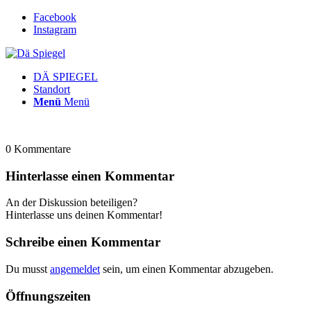
Facebook
Instagram
DÄ SPIEGEL
Standort
Menü
Menü
0
Kommentare
Hinterlasse einen Kommentar
An der Diskussion beteiligen?
Hinterlasse uns deinen Kommentar!
Schreibe einen Kommentar
Du musst
angemeldet
sein, um einen Kommentar abzugeben.
Öffnungszeiten