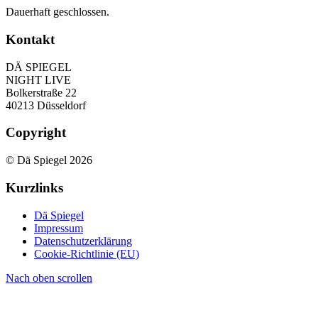
Dauerhaft geschlossen.
Kontakt
DÄ SPIEGEL
NIGHT LIVE
Bolkerstraße 22
40213 Düsseldorf
Copyright
© Dä Spiegel 2026
Kurzlinks
Dä Spiegel
Impressum
Datenschutzerklärung
Cookie-Richtlinie (EU)
Nach oben scrollen