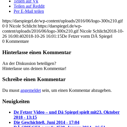
Teilen auf Vk
Teilen auf Reddit
Per E-Mail teilen
https://daespiegel.de/wp-content/uploads/2016/06/logo-300x210.gif
0
0
Nicole Schlicht
https://daespiegel.de/wp-
content/uploads/2016/06/logo-300x210.gif
Nicole Schlicht
2018-10-
26 16:00:40
2018-10-26 16:01:15
De Fetzer vorm DÄ Spiegel
0
Kommentare
Hinterlasse einen Kommentar
An der Diskussion beteiligen?
Hinterlasse uns deinen Kommentar!
Schreibe einen Kommentar
Du musst
angemeldet
sein, um einen Kommentar abzugeben.
Neuigkeiten
De Fetzer Video – und Dä Spiegel spielt mit
23. Oktober
2018 - 13:15
Die Geschichte
8. Juni 2014 - 17:04