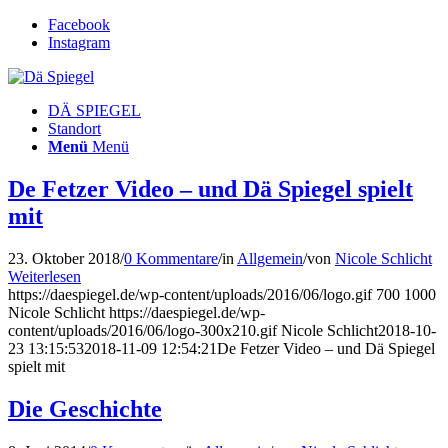
Facebook
Instagram
DÄ SPIEGEL
Standort
Menü
Menü
De Fetzer Video – und Dä Spiegel spielt
mit
23. Oktober 2018
/
0 Kommentare
/
in
Allgemein
/
von
Nicole Schlicht
Weiterlesen
https://daespiegel.de/wp-content/uploads/2016/06/logo.gif
700
1000
Nicole Schlicht
https://daespiegel.de/wp-
content/uploads/2016/06/logo-300x210.gif
Nicole Schlicht
2018-10-
23 13:15:53
2018-11-09 12:54:21
De Fetzer Video – und Dä Spiegel
spielt mit
Die Geschichte