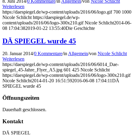
8. Juni 2014
/
0 Kommentare
/
in
Allgemein
/
von
Nicole Schlicht
Weiterlesen
https://daespiegel.de/wp-content/uploads/2016/06/logo.gif
700
1000
Nicole Schlicht
https://daespiegel.de/wp-
content/uploads/2016/06/logo-300x210.gif
Nicole Schlicht
2014-06-
08 17:04:38
2019-01-22 13:55:40
Die Geschichte
DÄ SPIEGEL wurde 45
20. Januar 2014
/
0 Kommentare
/
in
Allgemein
/
von
Nicole Schlicht
Weiterlesen
https://daespiegel.de/wp-content/uploads/2016/06/6014_Dae-
spiegel_45-Jahre_Flyer_A5.jpg
601
425
Nicole Schlicht
https://daespiegel.de/wp-content/uploads/2016/06/logo-300x210.gif
Nicole Schlicht
2014-01-20 16:51:59
2016-06-08 17:04:11
DÄ
SPIEGEL wurde 45
Öffnungszeiten
Dauerhaft geschlossen.
Kontakt
DÄ SPIEGEL