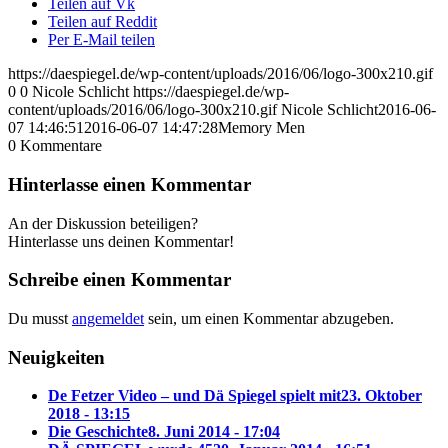
Teilen auf Vk
Teilen auf Reddit
Per E-Mail teilen
https://daespiegel.de/wp-content/uploads/2016/06/logo-300x210.gif
0
0
Nicole Schlicht
https://daespiegel.de/wp-
content/uploads/2016/06/logo-300x210.gif
Nicole Schlicht
2016-06-
07 14:46:51
2016-06-07 14:47:28
Memory Men
0
Kommentare
Hinterlasse einen Kommentar
An der Diskussion beteiligen?
Hinterlasse uns deinen Kommentar!
Schreibe einen Kommentar
Du musst
angemeldet
sein, um einen Kommentar abzugeben.
Neuigkeiten
De Fetzer Video – und Dä Spiegel spielt mit
23. Oktober
2018 - 13:15
Die Geschichte
8. Juni 2014 - 17:04