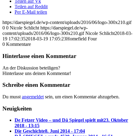
Teilen auf Vk
Teilen auf Reddit
Per E-Mail teilen
https://daespiegel.de/wp-content/uploads/2016/06/logo-300x210.gif
0
0
Nicole Schlicht
https://daespiegel.de/wp-
content/uploads/2016/06/logo-300x210.gif
Nicole Schlicht
2018-03-
19 17:02:35
2018-03-19 17:05:23
Homefield Four
0
Kommentare
Hinterlasse einen Kommentar
An der Diskussion beteiligen?
Hinterlasse uns deinen Kommentar!
Schreibe einen Kommentar
Du musst
angemeldet
sein, um einen Kommentar abzugeben.
Neuigkeiten
De Fetzer Video – und Dä Spiegel spielt mit
23. Oktober
2018 - 13:15
Die Geschichte
8. Juni 2014 - 17:04