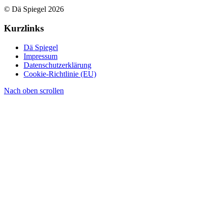
© Dä Spiegel 2026
Kurzlinks
Dä Spiegel
Impressum
Datenschutzerklärung
Cookie-Richtlinie (EU)
Nach oben scrollen