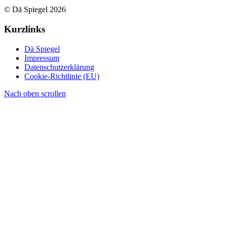
© Dä Spiegel 2026
Kurzlinks
Dä Spiegel
Impressum
Datenschutzerklärung
Cookie-Richtlinie (EU)
Nach oben scrollen